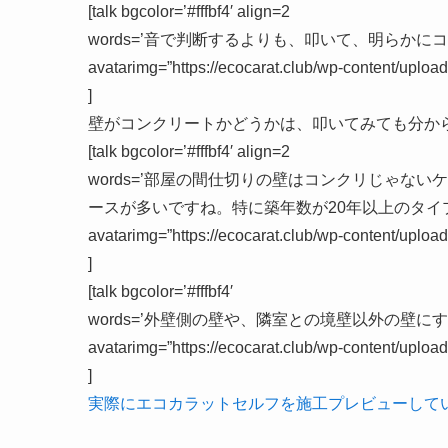
[talk bgcolor=’#fffbf4′ align=2
words=’音で判断するよりも、叩いて、明らか
avatarimg=”https://ecocarat.club/wp-content/upl
]
壁がコンクリートかどうかは、叩いてみても分か
[talk bgcolor=’#fffbf4′ align=2
words=’部屋の間仕切りの壁はコンクリじゃな
ースが多いですね。特に築年数が20年以上のタイ
avatarimg=”https://ecocarat.club/wp-content/upl
]
[talk bgcolor=’#fffbf4′
words=’外壁側の壁や、隣室との境壁以外の壁に
avatarimg=”https://ecocarat.club/wp-content/uplo
]
実際にエコカラットセルフを施工プレビューして