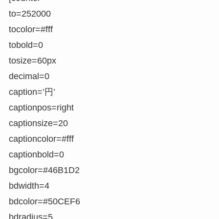
to=252000
tocolor=#fff
tobold=0
tosize=60px
decimal=0
caption=’円’
captionpos=right
captionsize=20
captioncolor=#fff
captionbold=0
bgcolor=#46B1D2
bdwidth=4
bdcolor=#50CEF6
bdradius=5