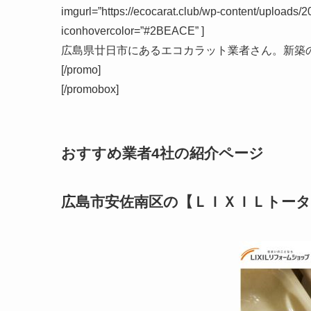
imgurl=”https://ecocarat.club/wp-content/uploads/2
iconhovercolor=”#2BEACE” ]
広島県廿日市
にあるエコカラット業者さん。新築
[/promo]
[/promobox]
おすすめ業者4社の紹介ページ
広島市安佐南区の【ＬＩＸＩＬトー