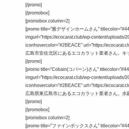
[/promo]
[/promobox]
[promobox column=2]
[promo title=”雅デザインホームさん” titlecolor=”#444″ ti
imgurl=”https://ecocarat.club/wp-content/uploads/2
iconhovercolor=”#2BEACE” url=”https://ecocarat.cl
広島市安佐北区
にあるエコカラット業者さん。キ
[/promo]
[promo title=”Cobain(コバーン)さん” titlecolor=”#444″ 
imgurl=”https://ecocarat.club/wp-content/uploads/2
iconhovercolor=”#2BEACE” url=”https://ecocarat.cl
広島県東広島市
にあるエコカラット業者さん。水
[/promo]
[/promobox]
[promobox column=2]
[promo title=”ファインボックスさん” titlecolor=”#444″ ti