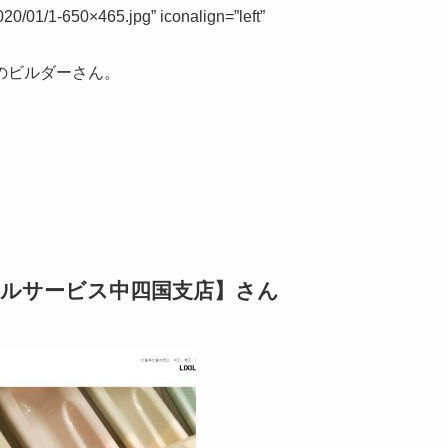
020/01/1-650×465.jpg” iconalign=”left”
のビルダーさん。
タルサービス中四国支店】さん