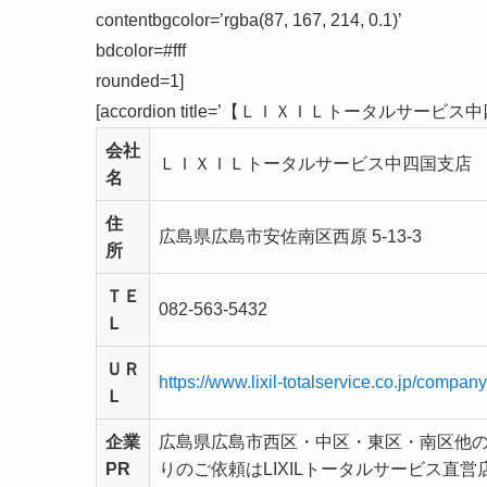
contentbgcolor=’rgba(87, 167, 214, 0.1)’
bdcolor=#fff
rounded=1]
[accordion title=’
【ＬＩＸＩＬトータルサービス中四
会社
ＬＩＸＩＬトータルサービス中四国支店
名
住
広島県広島市安佐南区西原 5-13-3
所
ＴＥ
082-563-5432
Ｌ
ＵＲ
https://www.lixil-totalservice.co.jp/compa
Ｌ
企業
広島県広島市西区・中区・東区・南区他
PR
りのご依頼はLIXILトータルサービス直営店 