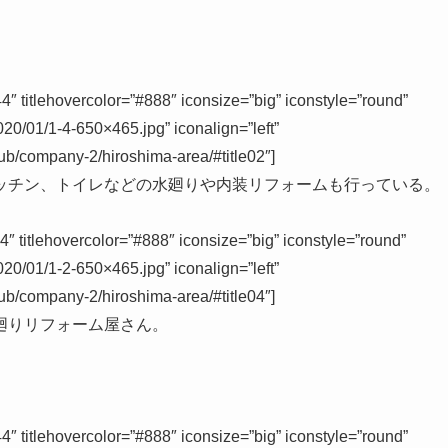
tlehovercolor=”#888″ iconsize=”big” iconstyle=”round”
020/01/1-4-650×465.jpg” iconalign=”left”
ub/company-2/hiroshima-area/#title02″]
ッチン、トイレなどの水廻りや内装リフォームも行っている。
titlehovercolor=”#888″ iconsize=”big” iconstyle=”round”
020/01/1-2-650×465.jpg” iconalign=”left”
ub/company-2/hiroshima-area/#title04″]
廻りリフォーム屋さん。
tlehovercolor=”#888″ iconsize=”big” iconstyle=”round”