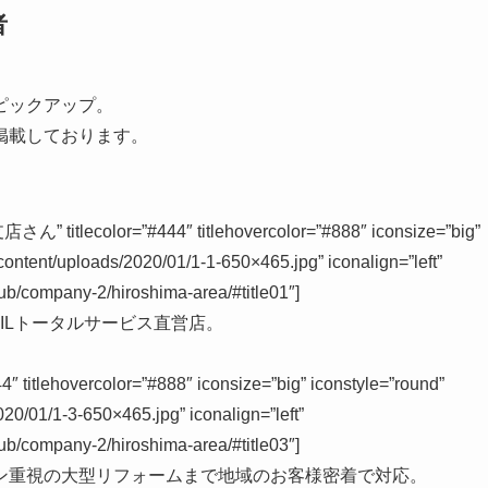
者
ピックアップ。
掲載しております。
ecolor=”#444″ titlehovercolor=”#888″ iconsize=”big”
-content/uploads/2020/01/1-1-650×465.jpg” iconalign=”left”
ub/company-2/hiroshima-area/#title01″]
XILトータルサービス直営店。
tlehovercolor=”#888″ iconsize=”big” iconstyle=”round”
020/01/1-3-650×465.jpg” iconalign=”left”
ub/company-2/hiroshima-area/#title03″]
ン重視の大型リフォームまで地域のお客様密着で対応。