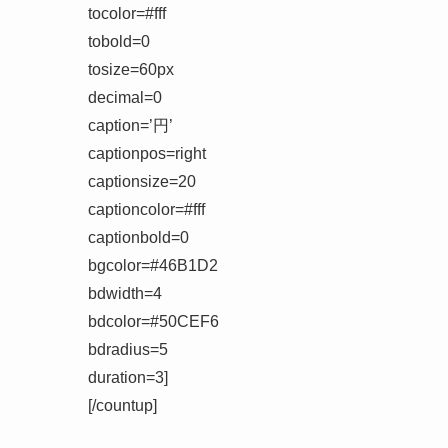
tocolor=#fff
tobold=0
tosize=60px
decimal=0
caption=’円’
captionpos=right
captionsize=20
captioncolor=#fff
captionbold=0
bgcolor=#46B1D2
bdwidth=4
bdcolor=#50CEF6
bdradius=5
duration=3]
[/countup]