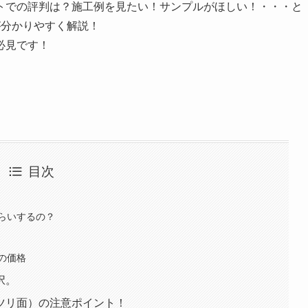
トでの
評判
は？
施工例
を見たい！サンプルがほしい！・・・と
が分かりやすく解説！
必見です！
目次
らいするの？
の価格
択。
ツリ面）の注意ポイント！