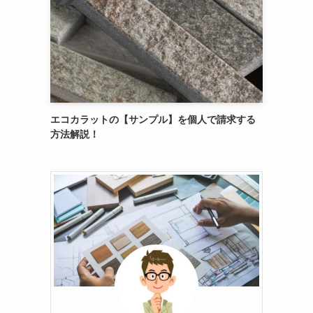
エコカラットの【サンプル】を個人で請求する
方法解説！