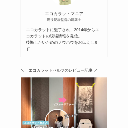
エコカラットマニア
現役現場監督の建築士
エコカラットに魅了され、2014年からエ
コカラットの現場情報を発信。
後悔したいためのノウハウをお伝えしま
す！
＼ エコカラットセルフのレビュー記事 ／