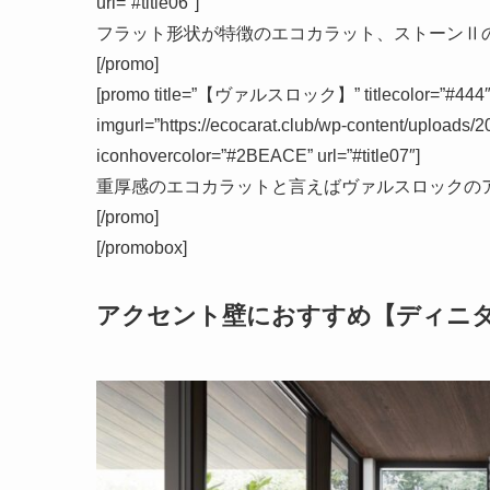
url=”#title06″]
フラット形状が特徴のエコカラット、ストーンⅡ
[/promo]
[promo title=”【ヴァルスロック】” titlecolor=”#444″ tit
imgurl=”https://ecocarat.club/wp-content/uploads/
iconhovercolor=”#2BEACE” url=”#title07″]
重厚感のエコカラットと言えばヴァルスロックの
[/promo]
[/promobox]
アクセント壁におすすめ【ディニ