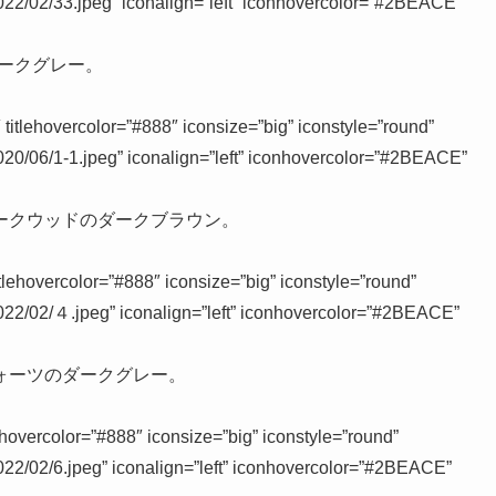
2022/02/33.jpeg” iconalign=”left” iconhovercolor=”#2BEACE”
ダークグレー。
lehovercolor=”#888″ iconsize=”big” iconstyle=”round”
2020/06/1-1.jpeg” iconalign=”left” iconhovercolor=”#2BEACE”
ークウッドのダークブラウン。
hovercolor=”#888″ iconsize=”big” iconstyle=”round”
2022/02/４.jpeg” iconalign=”left” iconhovercolor=”#2BEACE”
ォーツのダークグレー。
vercolor=”#888″ iconsize=”big” iconstyle=”round”
2022/02/6.jpeg” iconalign=”left” iconhovercolor=”#2BEACE”