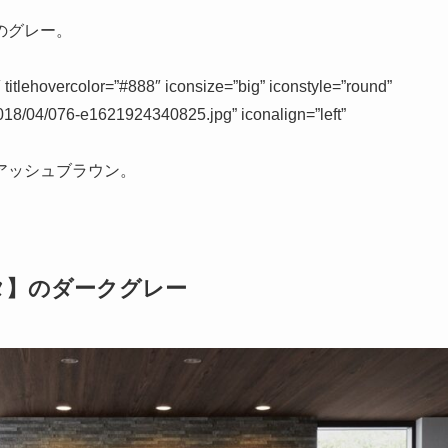
のグレー。
lehovercolor=”#888″ iconsize=”big” iconstyle=”round”
2018/04/076-e1621924340825.jpg” iconalign=”left”
アッシュブラウン。
タ】のダークグレー